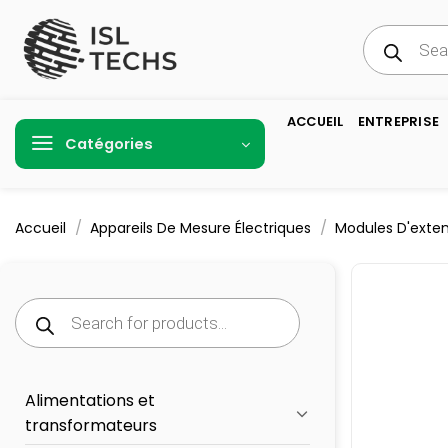
Passer
Recherche
au
de
produits
contenu
ACCUEIL
ENTREPRISE
Catégories
/
/
Accueil
Appareils De Mesure Électriques
Modules D'exten
Recherche
de
produits
Alimentations et
transformateurs